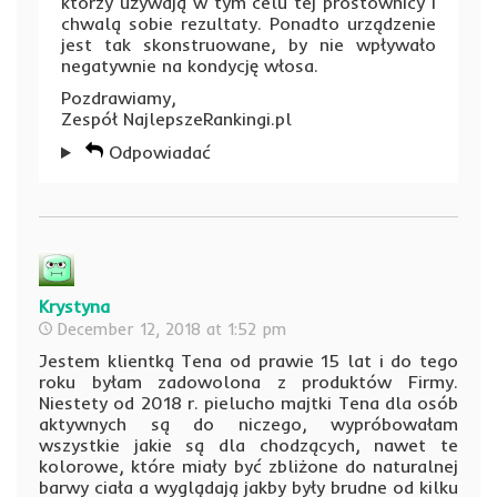
którzy używają w tym celu tej prostownicy i
chwalą sobie rezultaty. Ponadto urządzenie
jest tak skonstruowane, by nie wpływało
negatywnie na kondycję włosa.
Pozdrawiamy,
Zespół NajlepszeRankingi.pl
Odpowiadać
Krystyna
December 12, 2018 at 1:52 pm
Jestem klientką Tena od prawie 15 lat i do tego
roku byłam zadowolona z produktów Firmy.
Niestety od 2018 r. pielucho majtki Tena dla osób
aktywnych są do niczego, wypróbowałam
wszystkie jakie są dla chodzących, nawet te
kolorowe, które miały być zbliżone do naturalnej
barwy ciała a wyglądają jakby były brudne od kilku