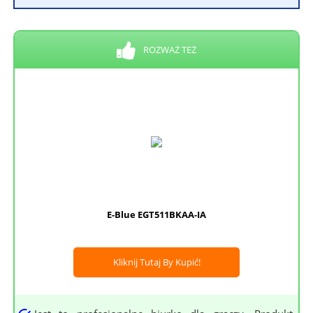
ROZWAŻ TEŻ
E-Blue EGT511BKAA-IA
Kliknij Tutaj By Kupić!